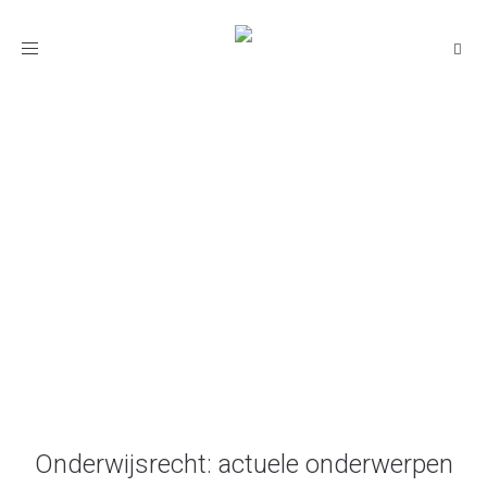
Toggle
navigation
Studieadvies
Onderwijsrecht.nl
/
Studieadvies
Onderwijsrecht: actuele onderwerpen