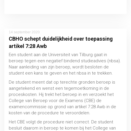
Uitspraak 10 augustus 2020, CBHO 2019/210
14 september 2020
CBHO schept duidelijkheid over toepassing
artikel 7:28 Awb
Een student aan de Universiteit van Tilburg gaat in
beroep tegen een negatief bindend studieadvies (nbsa).
Naar aanleiding van zijn beroep, wordt besloten de
student een kans te geven en het nbsa in te trekken.
De student meent dat op terechte gronden beroep is
aangetekend en wenst een tegemoetkoming in de
proceskosten. Hij trekt het beroep in en verzoekt het
Schorsing en verwijdering
College van Beroep voor de Examens (CBE) de
examencommissie op grond van artikel 7:28 Awb in de
MBO / HBO / WO
kosten van de procedure te veroordelen.
Het CBE volgt de procedure niet correct. De student
besluit daarom in beroep te komen bij het College van