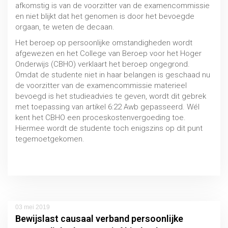
afkomstig is van de voorzitter van de examencommissie
en niet blijkt dat het genomen is door het bevoegde
orgaan, te weten de decaan.
Studiefinanciering
Het beroep op persoonlijke omstandigheden wordt
afgewezen en het College van Beroep voor het Hoger
MBO / HBO / WO
Onderwijs (CBHO) verklaart het beroep ongegrond.
Omdat de studente niet in haar belangen is geschaad nu
de voorzitter van de examencommissie materieel
bevoegd is het studieadvies te geven, wordt dit gebrek
met toepassing van artikel 6:22 Awb gepasseerd. Wél
kent het CBHO een proceskostenvergoeding toe.
Hiermee wordt de studente toch enigszins op dit punt
tegemoetgekomen.
Uitspraak 16 april 2019, CBHO 2018/203
03 mei 2019
Bewijslast causaal verband persoonlijke