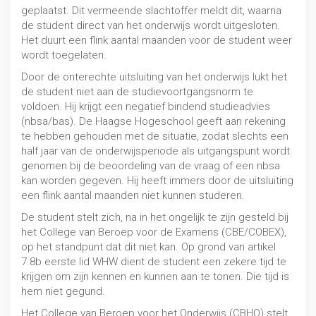
geplaatst. Dit vermeende slachtoffer meldt dit, waarna
de student direct van het onderwijs wordt uitgesloten.
Het duurt een flink aantal maanden voor de student weer
wordt toegelaten.
Door de onterechte uitsluiting van het onderwijs lukt het
de student niet aan de studievoortgangsnorm te
voldoen. Hij krijgt een negatief bindend studieadvies
(nbsa/bas). De Haagse Hogeschool geeft aan rekening
te hebben gehouden met de situatie, zodat slechts een
Numerus fixus en Wet toelatingsrecht
half jaar van de onderwijsperiode als uitgangspunt wordt
genomen bij de beoordeling van de vraag of een nbsa
MBO / HBO / WO
kan worden gegeven. Hij heeft immers door de uitsluiting
een flink aantal maanden niet kunnen studeren.
De student stelt zich, na in het ongelijk te zijn gesteld bij
het College van Beroep voor de Examens (CBE/COBEX),
op het standpunt dat dit niet kan. Op grond van artikel
7.8b eerste lid WHW dient de student een zekere tijd te
krijgen om zijn kennen en kunnen aan te tonen. Die tijd is
hem niet gegund.
Het College van Beroep voor het Onderwijs (CBHO) stelt