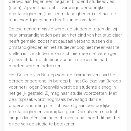
beroep aan tegen een negatief bindend studieadvies
Rechtsbescherming
(nbsa). Zij voert aan dat zij vanwege persoonlijke
MBO / HBO / WO
omstandigheden (familieomstandigheden) niet aan de
studievoortgangsnorm heeft kunnen voldoen.
De examencommissie werpt de studente tegen dat zij
haar omstandigheden pas aan het eind van het studiejaar
heeft gemeld, zodat het causaal verband tussen die
omstandigheden en het studieverloop niet meer vast te
stellen is. De studente kan zich hiermee niet verenigen.
Zij meent dat de studieadviseur in de kwestie had
moeten worden betrokken.
Het College van Beroep voor de Examens verklaart het
beroep ongegrond. In beroep bij het College van Beroep
voor het Hoger Onderwijs wordt de studente alsnog in
het gelijk gesteld. Zij mag haar studie voortzetten. Met
de uitspraak wordt nogmaals bevestigd dat de
onderwijsinstelling niet lichtvaardig aan persoonlijke
omstandigheden voorbij kan gaan. Ook als een student
Bindend studieadvies (BAS/NBSA)
langer dan één jaar ingeschreven staat, hoeft dit niet het
einde van de studie te betekenen.
MBO / HBO / WO