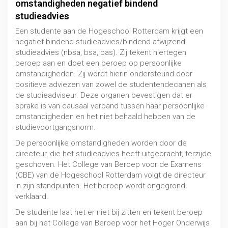
omstandigheden negatief bindend
Plagiaat en fraude
studieadvies
MBO / HBO / WO
Een studente aan de Hogeschool Rotterdam krijgt een
negatief bindend studieadvies/bindend afwijzend
studieadvies (nbsa, bsa, bas). Zij tekent hiertegen
beroep aan en doet een beroep op persoonlijke
omstandigheden. Zij wordt hierin ondersteund door
positieve adviezen van zowel de studentendecanen als
de studieadviseur. Deze organen bevestigen dat er
sprake is van causaal verband tussen haar persoonlijke
omstandigheden en het niet behaald hebben van de
studievoortgangsnorm.
De persoonlijke omstandigheden worden door de
directeur, die het studieadvies heeft uitgebracht, terzijde
geschoven. Het College van Beroep voor de Examens
(CBE) van de Hogeschool Rotterdam volgt de directeur
in zijn standpunten. Het beroep wordt ongegrond
verklaard.
Studievertraging
De studente laat het er niet bij zitten en tekent beroep
MBO / HBO / WO
aan bij het College van Beroep voor het Hoger Onderwijs