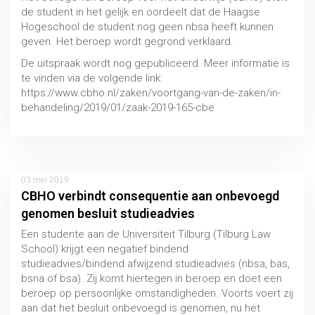
de student in het gelijk en oordeelt dat de Haagse
Hogeschool de student nog geen nbsa heeft kunnen
geven. Het beroep wordt gegrond verklaard.
De uitspraak wordt nog gepubliceerd. Meer informatie is
te vinden via de volgende link:
https://www.cbho.nl/zaken/voortgang-van-de-zaken/in-
Functiebeperking
behandeling/2019/01/zaak-2019-165-cbe
MBO / HBO / WO
03 mei 2019
CBHO verbindt consequentie aan onbevoegd
genomen besluit studieadvies
Een studente aan de Universiteit Tilburg (Tilburg Law
School) krijgt een negatief bindend
studieadvies/bindend afwijzend studieadvies (nbsa, bas,
bsna of bsa). Zij komt hiertegen in beroep en doet een
beroep op persoonlijke omstandigheden. Voorts voert zij
aan dat het besluit onbevoegd is genomen, nu het