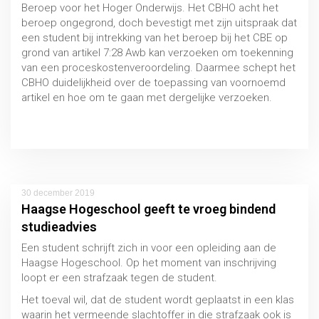
Beroep voor het Hoger Onderwijs. Het CBHO acht het
beroep ongegrond, doch bevestigt met zijn uitspraak dat
een student bij intrekking van het beroep bij het CBE op
grond van artikel 7:28 Awb kan verzoeken om toekenning
van een proceskostenveroordeling. Daarmee schept het
CBHO duidelijkheid over de toepassing van voornoemd
artikel en hoe om te gaan met dergelijke verzoeken.
Uitspraak 24 juli 2020, CBHO 2020/045
Doubleren en bevordering
30 december 2019
Haagse Hogeschool geeft te vroeg bindend
PO / VO
studieadvies
Een student schrijft zich in voor een opleiding aan de
Haagse Hogeschool. Op het moment van inschrijving
loopt er een strafzaak tegen de student.
Het toeval wil, dat de student wordt geplaatst in een klas
waarin het vermeende slachtoffer in die strafzaak ook is