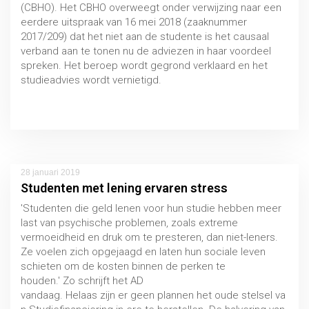
(CBHO). Het CBHO overweegt onder verwijzing naar een
eerdere uitspraak van 16 mei 2018 (zaaknummer
2017/209) dat het niet aan de studente is het causaal
verband aan te tonen nu de adviezen in haar voordeel
spreken. Het beroep wordt gegrond verklaard en het
studieadvies wordt vernietigd.
Uitspraak 18 april 2019, CBHO 2018/204
28 januari 2019
Studenten met lening ervaren stress
'Studenten die geld lenen voor hun studie hebben meer
last van psychische problemen, zoals extreme
Iudicium Abeundi
vermoeidheid en druk om te presteren, dan niet-leners.
HBO / WO
Ze voelen zich opgejaagd en laten hun sociale leven
schieten om de kosten binnen de perken te
houden.' Zo schrijft het AD
vandaag. Helaas zijn er geen plannen het oude stelsel va