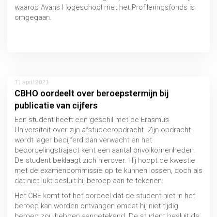
waarop Avans Hogeschool met het Profileringsfonds is
omgegaan.
CBHO 30 maart 2021, zaaknummer 2021/006.5
11 april 2021
CBHO oordeelt over beroepstermijn bij
publicatie van cijfers
Een student heeft een geschil met de Erasmus
Universiteit over zijn afstudeeropdracht. Zijn opdracht
wordt lager becijferd dan verwacht en het
beoordelingstraject kent een aantal onvolkomenheden.
De student beklaagt zich hierover. Hij hoopt de kwestie
met de examencommissie op te kunnen lossen, doch als
dat niet lukt besluit hij beroep aan te tekenen.
Het CBE komt tot het oordeel dat de student niet in het
beroep kan worden ontvangen omdat hij niet tijdig
beroep zou hebben aangetekend. De student besluit de