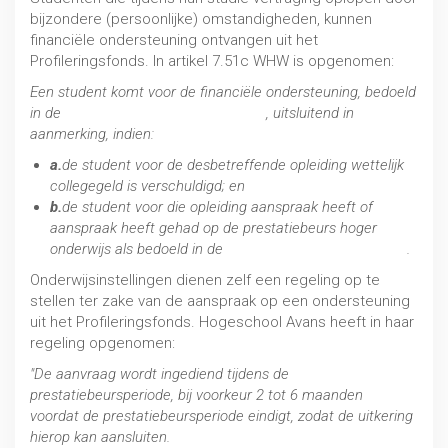
bijzondere (persoonlijke) omstandigheden, kunnen
financiële ondersteuning ontvangen uit het
Profileringsfonds. In artikel 7.51c WHW is opgenomen:
Een student komt voor de financiële ondersteuning, bedoeld
in de
artikelen 7.51 tot en met 7.51b
, uitsluitend in
aanmerking, indien:
a.
de student voor de desbetreffende opleiding wettelijk
collegegeld is verschuldigd; en
b.
de student voor die opleiding aanspraak heeft of
aanspraak heeft gehad op de prestatiebeurs hoger
onderwijs als bedoeld in de
Wet studiefinanciering 2000
.
Onderwijsinstellingen dienen zelf een regeling op te
stellen ter zake van de aanspraak op een ondersteuning
uit het Profileringsfonds. Hogeschool Avans heeft in haar
regeling opgenomen:
"De aanvraag wordt ingediend tijdens de
prestatiebeursperiode, bij voorkeur 2 tot 6 maanden
voordat de prestatiebeursperiode eindigt, zodat de uitkering
hierop kan aansluiten.