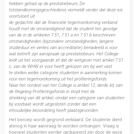
hebben gehad op de prestatiebeurs. De
totstandkomingsgeschiedenis vermeldt verder dat deze eis
voortvloeit uit
de gedachte dat de financiële tegemoetkoming verband
houdt met de omstandigheid dat de student ten gevolge
van de in de artikelen 7.51, 7.51 a en 7.51 b beschreven
omstandigheden (bijzondere omstandigheden, langere
studieduur en verlies van accreditatie) benadeeld is voor
wat betreft zijn aanspraak op prestatiebeurs. Het College
leidt uit het voorgaande af dat de wetgever met artikel 7.51
c, van de WHW er voor heeft gekozen om bij wet vast
te stellen welke categorie studenten in aanmerking komen
voor een tegemoetkoming uit het profileringsfonds.
Naar het oordeel van het College is artikel 12, derde lid, van
de Regeling Profileringsfonds in strijd met de
strekking van dit artikel, omdat een categorie van studenten
bij voorbaat wordt uitgesloten zonder dat een
inhoudelijke beoordeling heeft plaatsgevonden.
Het beroep wordt gegrond verklaard. De studente dient
alsnog in haar aanvraag te worden ontvangen. Vraag is
hoeveel studenten eerder gedupeerd zijn door de wijze