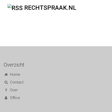
RECHTSPRAAK.NL
Numerus fixus en Wet toelatingsrecht
MBO / HBO / WO
Overzicht
Home
Contact
Over
Office