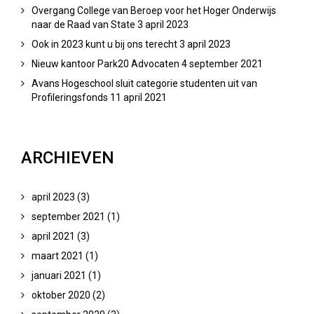
Overgang College van Beroep voor het Hoger Onderwijs
naar de Raad van State
3 april 2023
Ook in 2023 kunt u bij ons terecht
3 april 2023
Nieuw kantoor Park20 Advocaten
4 september 2021
Avans Hogeschool sluit categorie studenten uit van
Profileringsfonds
11 april 2021
ARCHIEVEN
april 2023
(3)
september 2021
(1)
Schorsing en verwijdering
april 2021
(3)
maart 2021
(1)
MBO / HBO / WO
januari 2021
(1)
oktober 2020
(2)