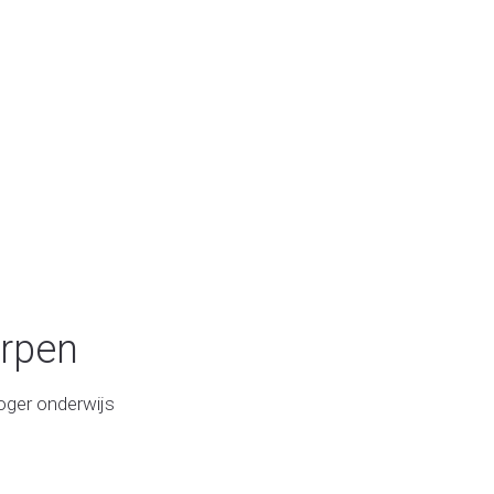
erpen
oger onderwijs