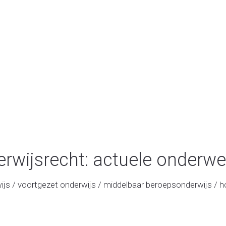
rwijsrecht: actuele onderw
wijs / voortgezet onderwijs / middelbaar beroepsonderwijs / h
advocaat onderwijsrecht