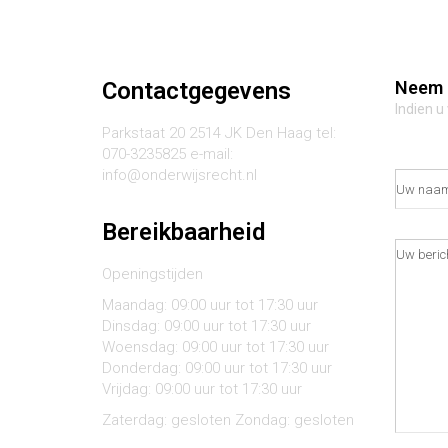
Contactgegevens
Neem 
Indien u
Parkstaat 20 2514 JK Den Haag tel:
070-3235825 e-mail:
info@onderwijsrecht.nl
Bereikbaarheid
Openingstijden
Maandag: 09:00 uur tot 17:30 uur
Dinsdag: 09:00 uur tot 17:30 uur
Woensdag: 09:00 uur tot 17:30 uur
Donderdag: 09:00 uur tot 17:30 uur
Vrijdag: 09:00 uur tot 17:30 uur
Zaterdag: gesloten Zondag: gesloten