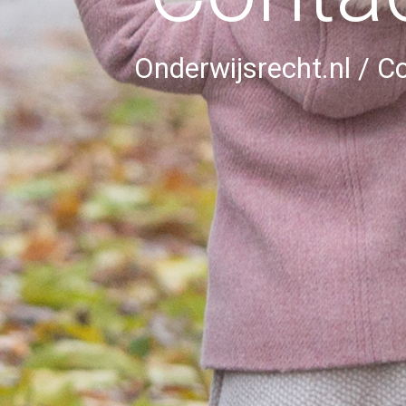
Onderwijsrecht.nl
/
Co