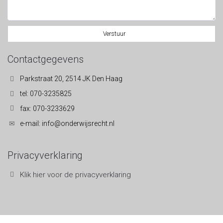
Verstuur
Contactgegevens
Parkstraat 20, 2514 JK Den Haag
tel: 070-3235825
fax: 070-3233629
e-mail: info@onderwijsrecht.nl
Privacyverklaring
Klik hier voor de privacyverklaring