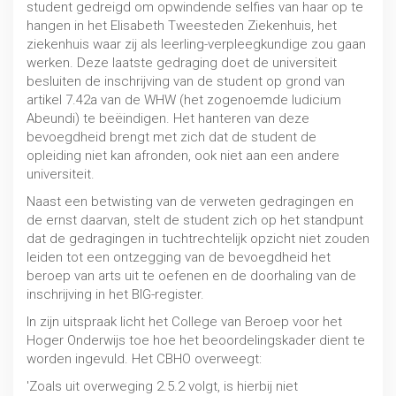
student gedreigd om opwindende selfies van haar op te
hangen in het Elisabeth Tweesteden Ziekenhuis, het
ziekenhuis waar zij als leerling-verpleegkundige zou gaan
werken. Deze laatste gedraging doet de universiteit
besluiten de inschrijving van de student op grond van
artikel 7.42a van de WHW (het zogenoemde Iudicium
Abeundi) te beëindigen. Het hanteren van deze
bevoegdheid brengt met zich dat de student de
opleiding niet kan afronden, ook niet aan een andere
universiteit.
Naast een betwisting van de verweten gedragingen en
de ernst daarvan, stelt de student zich op het standpunt
dat de gedragingen in tuchtrechtelijk opzicht niet zouden
leiden tot een ontzegging van de bevoegdheid het
beroep van arts uit te oefenen en de doorhaling van de
inschrijving in het BIG-register.
In zijn uitspraak licht het College van Beroep voor het
Hoger Onderwijs toe hoe het beoordelingskader dient te
worden ingevuld. Het CBHO overweegt:
'Zoals uit overweging 2.5.2 volgt, is hierbij niet