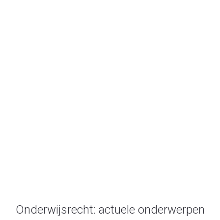
juli 2020
Onderwijsrecht.nl
/
2020
/
juli
Onderwijsrecht: actuele onderwerpen