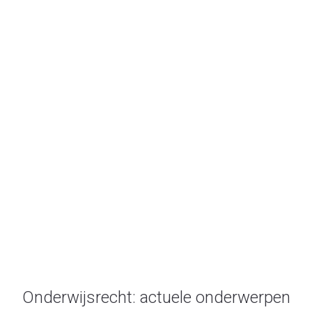
oktober 2020
Onderwijsrecht.nl
/
2020
/
oktober
Onderwijsrecht: actuele onderwerpen