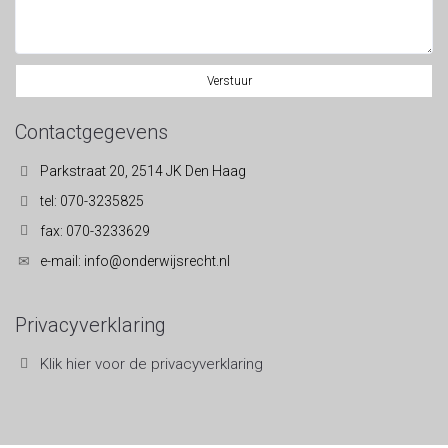
Verstuur
Contactgegevens
Parkstraat 20, 2514 JK Den Haag
tel: 070-3235825
fax: 070-3233629
e-mail: info@onderwijsrecht.nl
Privacyverklaring
Klik hier voor de privacyverklaring