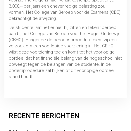
voorziening volgens haar vanuit kostenperspectief (€
3.000,-- per jaar) een onevenredige belasting zou
vormen. Het College van Beroep voor de Examens (CBE)
bekrachtigt de afwijzing.
De studente laat het er niet bij zitten en tekent beroep
aan bij het College van Beroep voor het Hoger Onderwijs
(CBHO). Hangende de beroepsprocedure dient zij een
verzoek om een voorlopige voorziening in. Het CBHO
wijst deze voorziening toe en komt tot het voorlopige
oordeel dat het financiële belang van de hogeschool niet
opweegt tegen de belangen van de studente. In de
bodemprocedure zal blijken of dit voorlopige oordeel
stand houdt.
Uitspraak 6 juni 2019, CBHO 2019/056.1
RECENTE BERICHTEN