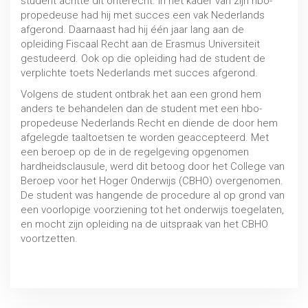
student achtte dit onterecht. In het kader van zijn hbo-
propedeuse had hij met succes een vak Nederlands
afgerond. Daarnaast had hij één jaar lang aan de
opleiding Fiscaal Recht aan de Erasmus Universiteit
gestudeerd. Ook op die opleiding had de student de
verplichte toets Nederlands met succes afgerond.
Volgens de student ontbrak het aan een grond hem
anders te behandelen dan de student met een hbo-
propedeuse Nederlands Recht en diende de door hem
afgelegde taaltoetsen te worden geaccepteerd. Met
Numerus fixus en Wet toelatingsrecht
een beroep op de in de regelgeving opgenomen
MBO / HBO / WO
hardheidsclausule, werd dit betoog door het College van
Beroep voor het Hoger Onderwijs (CBHO) overgenomen.
De student was hangende de procedure al op grond van
een voorlopige voorziening tot het onderwijs toegelaten,
en mocht zijn opleiding na de uitspraak van het CBHO
voortzetten.
Uitspraak 28 juni 2019, CBHO 2019/042.7