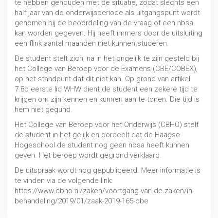
te hebben gehouden met de situatie, zodat slechts een
half jaar van de onderwijsperiode als uitgangspunt wordt
genomen bij de beoordeling van de vraag of een nbsa
kan worden gegeven. Hij heeft immers door de uitsluiting
een flink aantal maanden niet kunnen studeren.
De student stelt zich, na in het ongelijk te zijn gesteld bij
het College van Beroep voor de Examens (CBE/COBEX),
op het standpunt dat dit niet kan. Op grond van artikel
7.8b eerste lid WHW dient de student een zekere tijd te
krijgen om zijn kennen en kunnen aan te tonen. Die tijd is
hem niet gegund.
Het College van Beroep voor het Onderwijs (CBHO) stelt
de student in het gelijk en oordeelt dat de Haagse
Hogeschool de student nog geen nbsa heeft kunnen
geven. Het beroep wordt gegrond verklaard.
Schorsing en verwijdering
De uitspraak wordt nog gepubliceerd. Meer informatie is
MBO / HBO / WO
te vinden via de volgende link:
https://www.cbho.nl/zaken/voortgang-van-de-zaken/in-
behandeling/2019/01/zaak-2019-165-cbe