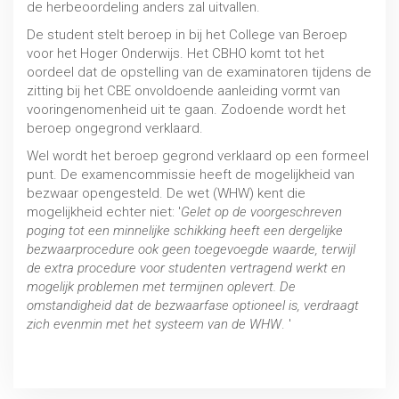
de herbeoordeling anders zal uitvallen.
De student stelt beroep in bij het College van Beroep
voor het Hoger Onderwijs. Het CBHO komt tot het
Studiefinanciering
oordeel dat de opstelling van de examinatoren tijdens de
zitting bij het CBE onvoldoende aanleiding vormt van
MBO / HBO / WO
vooringenomenheid uit te gaan. Zodoende wordt het
beroep ongegrond verklaard.
Wel wordt het beroep gegrond verklaard op een formeel
punt. De examencommissie heeft de mogelijkheid van
bezwaar opengesteld. De wet (WHW) kent die
mogelijkheid echter niet: '
Gelet op de voorgeschreven
poging tot een minnelijke schikking heeft een dergelijke
bezwaarprocedure ook geen toegevoegde waarde, terwijl
de extra procedure voor studenten vertragend werkt en
mogelijk problemen met termijnen oplevert. De
omstandigheid dat de bezwaarfase optioneel is, verdraagt
zich evenmin met het systeem van de WHW
. '
Uitspraak 29 juli 2019, CBHO 2019/057