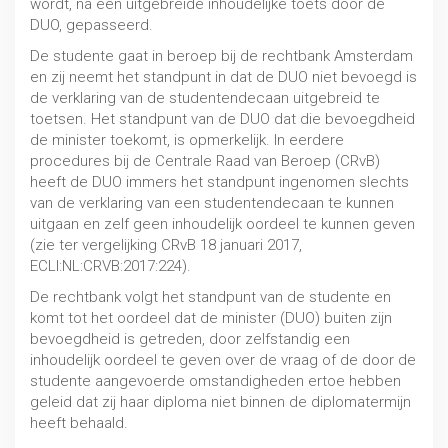
wordt, na een uitgebreide inhoudelijke toets door de
DUO, gepasseerd.
De studente gaat in beroep bij de rechtbank Amsterdam
en zij neemt het standpunt in dat de DUO niet bevoegd is
de verklaring van de studentendecaan uitgebreid te
toetsen. Het standpunt van de DUO dat die bevoegdheid
de minister toekomt, is opmerkelijk. In eerdere
procedures bij de Centrale Raad van Beroep (CRvB)
heeft de DUO immers het standpunt ingenomen slechts
van de verklaring van een studentendecaan te kunnen
uitgaan en zelf geen inhoudelijk oordeel te kunnen geven
(zie ter vergelijking CRvB 18 januari 2017,
ECLI:NL:CRVB:2017:224).
De rechtbank volgt het standpunt van de studente en
komt tot het oordeel dat de minister (DUO) buiten zijn
Iudicium Abeundi
bevoegdheid is getreden, door zelfstandig een
HBO / WO
inhoudelijk oordeel te geven over de vraag of de door de
studente aangevoerde omstandigheden ertoe hebben
geleid dat zij haar diploma niet binnen de diplomatermijn
heeft behaald.