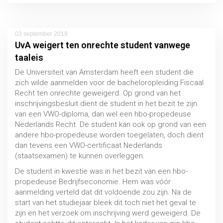
03 september 2019
UvA weigert ten onrechte student vanwege
taaleis
De Universiteit van Amsterdam heeft een student die
zich wilde aanmelden voor de bacheloropleiding Fiscaal
Recht ten onrechte geweigerd. Op grond van het
inschrijvingsbesluit dient de student in het bezit te zijn
van een VWO-diploma, dan wel een hbo-propedeuse
Nederlands Recht. De student kan ook op grond van een
Doubleren en bevordering
andere hbo-propedeuse worden toegelaten, doch dient
dan tevens een VWO-certificaat Nederlands
PO / VO
(staatsexamen) te kunnen overleggen.
De student in kwestie was in het bezit van een hbo-
propedeuse Bedrijfseconomie. Hem was vóór
aanmelding verteld dat dit voldoende zou zijn. Na de
start van het studiejaar bleek dit toch niet het geval te
zijn en het verzoek om inschrijving werd geweigerd. De