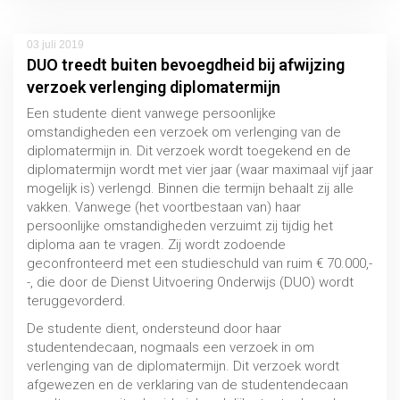
Plagiaat en fraude
MBO / HBO / WO
03 juli 2019
DUO treedt buiten bevoegdheid bij afwijzing
verzoek verlenging diplomatermijn
Een studente dient vanwege persoonlijke
omstandigheden een verzoek om verlenging van de
diplomatermijn in. Dit verzoek wordt toegekend en de
diplomatermijn wordt met vier jaar (waar maximaal vijf jaar
mogelijk is) verlengd. Binnen die termijn behaalt zij alle
vakken. Vanwege (het voortbestaan van) haar
persoonlijke omstandigheden verzuimt zij tijdig het
diploma aan te vragen. Zij wordt zodoende
geconfronteerd met een studieschuld van ruim € 70.000,-
-, die door de Dienst Uitvoering Onderwijs (DUO) wordt
teruggevorderd.
De studente dient, ondersteund door haar
studentendecaan, nogmaals een verzoek in om
Studievertraging
verlenging van de diplomatermijn. Dit verzoek wordt
MBO / HBO / WO
afgewezen en de verklaring van de studentendecaan