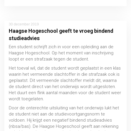
Rechtsbescherming
MBO / HBO / WO
30 december 2019
Haagse Hogeschool geeft te vroeg bindend
studieadvies
Een student schrijft zich in voor een opleiding aan de
Haagse Hogeschool. Op het moment van inschrijving
loopt er een strafzaak tegen de student.
Het toeval wil, dat de student wordt geplaatst in een klas
waarin het vermeende slachtoffer in die strafzaak ook is
geplaatst. Dit vermeende slachtoffer meldt dit, waarna
de student direct van het onderwijs wordt uitgesloten.
Het duurt een flink aantal maanden voor de student weer
wordt toegelaten.
Door de onterechte uitsluiting van het onderwijs lukt het
de student niet aan de studievoortgangsnorm te
Bindend studieadvies (BAS/NBSA)
voldoen. Hij krijgt een negatief bindend studieadvies
(nbsa/bas). De Haagse Hogeschool geeft aan rekening
MBO / HBO / WO