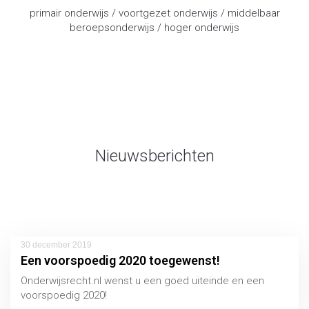
primair onderwijs / voortgezet onderwijs / middelbaar
beroepsonderwijs / hoger onderwijs
advocaat onderwijsrecht
Nieuwsberichten
30 december 2019
Een voorspoedig 2020 toegewenst!
Onderwijsrecht.nl wenst u een goed uiteinde en een
voorspoedig 2020!