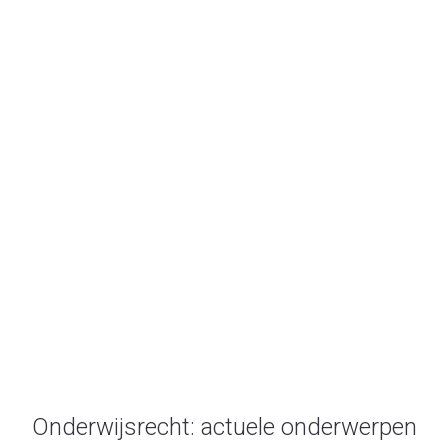
geneeskunde
Onderwijsrecht.nl
/
geneeskunde
Onderwijsrecht: actuele onderwerpen