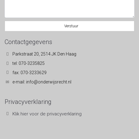
Verstuur
Contactgegevens
Parkstraat 20, 2514 JK Den Haag
tel: 070-3235825
fax: 070-3233629
e-mail: info@onderwijsrecht.nl
Privacyverklaring
Klik hier voor de privacyverklaring