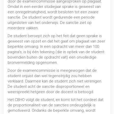
door de examencommissie aangesproken op plagiaat.
Rechtsbescherming
Omdat in een eerder studiejaar sprake is geweest van
MBO / HBO / WO
een onregelmatigheid, wordt besloten tot een zware
sanctie. De student wordt gedurende een periode
uitgesloten van het onderwijs. De sanctie ziet op
meerdere vakken.
De student beroept zich op het feit dat geen sprake is
geweest van opzet en dat het gaat om plagiaat van zeer
beperkte omvang. In een opdracht van meer dan 100
pagina's, is bij één tekening (die in optiek van de student
bovendien buiten de opdracht valt) een onvolledige
bronvermelding opgenomen.
Door de examencommissie is meegewogen dat de
student onjuist dan wel tegenstrijdig zou hebben
verklaard. Daarmee kan de student zich niet verenigen.
De student acht de sanctie disproportioneel en
weerspreekt hetgeen door de docent is betoogd.
Het CBHO volgt de student, en komt tot het oordeel dat
Bindend studieadvies (BAS/NBSA)
de proportionaliteit van de sancties ondeugdelijk is
MBO / HBO / WO
gemotiveerd. Ondanks de beperkte omvang, wordt