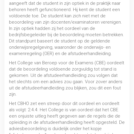
aangeeft dat de student in zijn optiek in de praktijk naar
behoren heeft gefunctioneerd. Hij kent de student een
voldoende toe. De student kan zich niet met de
beoordeling van zijn docenten/examinatoren verenigen.
In zijn optiek hadden zij het oordeel van de
bedrijfsbegeleider bij de beoordeling moeten betrekken.
Dit standpunt baseert de student op de geldende
onderwijsregelgeving, waaronder de onderwijs- en
examenregeling (OER) en de afstudeerhandleiding.
Het College van Beroep voor de Examens (CBE) oordeelt
dat de beoordeling voldoende zorgvuldig tot stand is
gekomen. Uit de afstudeerhandleiding zou volgen dat
Doubleren en bevordering
het slechts om een advies zou gaan. Voor zover anders
uit de afstudeerhandleiding zou blijken, zou dit een fout
PO / VO
zijn.
Het CBHO zet een streep door dit oordeel en oordeelt
als volgt: 2.4.4. Het College is van oordeel dat het CBE
een onjuiste uitleg heeft gegeven aan de regels die de
opleiding in de afstudeerhandleiding heeft opgesteld. De
adviesbeoordeling is duidelijk onder het kopje