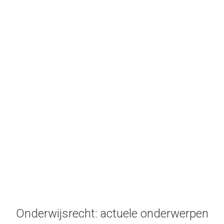
beroep
Onderwijsrecht.nl
/
beroep
Onderwijsrecht: actuele onderwerpen