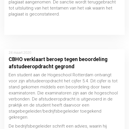
plagiaat aangenomen. De sanctie wordt teruggebracht
tot uitsluiting van het tentamen van het vak waarin het
plagiaat is geconstateerd.
Uitspraak 15 juli 2020, CBHO 2020/063
24 maart 2020
CBHO verklaart beroep tegen beoordeling
afstudeeropdracht gegrond
Een student aan de Hogeschool Rotterdam ontvangt
voor zijn afstudeeropdracht het cijfer 5.4. Dit cijfer is tot
stand gekomen middels een beoordeling door twee
examinatoren. Die examinatoren zijn aan de hogeschool
Schorsing en verwijdering
verbonden. De afstudeeropdracht is uitgevoerd in de
praktijk en de student heeft daarvoor een
MBO / HBO / WO
stagebegeleider/bedrijfsbegeleider toegekend
gekregen.
De bedrijfsbegeleider schrift een advies, waarin hij