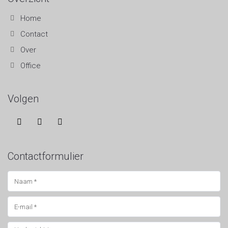
Home
Contact
Over
Office
Volgen
Contactformulier
Iudicium Abeundi
HBO / WO