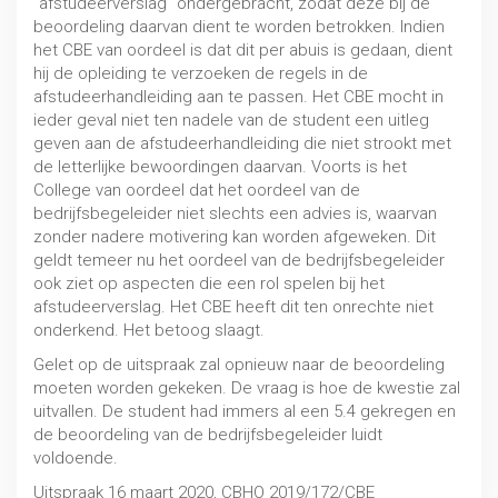
“afstudeerverslag” ondergebracht, zodat deze bij de
beoordeling daarvan dient te worden betrokken. Indien
het CBE van oordeel is dat dit per abuis is gedaan, dient
hij de opleiding te verzoeken de regels in de
afstudeerhandleiding aan te passen. Het CBE mocht in
ieder geval niet ten nadele van de student een uitleg
geven aan de afstudeerhandleiding die niet strookt met
de letterlijke bewoordingen daarvan. Voorts is het
College van oordeel dat het oordeel van de
bedrijfsbegeleider niet slechts een advies is, waarvan
Numerus fixus en Wet toelatingsrecht
zonder nadere motivering kan worden afgeweken. Dit
geldt temeer nu het oordeel van de bedrijfsbegeleider
MBO / HBO / WO
ook ziet op aspecten die een rol spelen bij het
afstudeerverslag. Het CBE heeft dit ten onrechte niet
onderkend. Het betoog slaagt.
Gelet op de uitspraak zal opnieuw naar de beoordeling
moeten worden gekeken. De vraag is hoe de kwestie zal
uitvallen. De student had immers al een 5.4 gekregen en
de beoordeling van de bedrijfsbegeleider luidt
voldoende.
Uitspraak 16 maart 2020, CBHO 2019/172/CBE