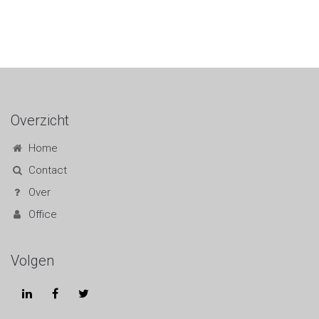
Studiefinanciering
MBO / HBO / WO
Overzicht
Home
Contact
Over
Office
Volgen