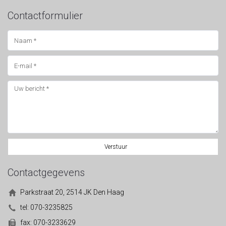
Plagiaat en fraude
Contactformulier
MBO / HBO / WO
Verstuur
Contactgegevens
Parkstraat 20, 2514 JK Den Haag
Studievertraging
tel: 070-3235825
MBO / HBO / WO
fax: 070-3233629