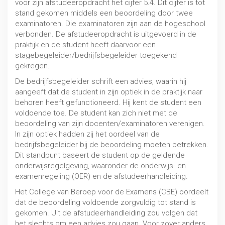
voor zijn afstudeeropdracht het cijfer 5.4. Dit cijfer is tot
Rechtsbescherming
stand gekomen middels een beoordeling door twee
MBO / HBO / WO
examinatoren. Die examinatoren zijn aan de hogeschool
verbonden. De afstudeeropdracht is uitgevoerd in de
praktijk en de student heeft daarvoor een
stagebegeleider/bedrijfsbegeleider toegekend
gekregen.
De bedrijfsbegeleider schrift een advies, waarin hij
aangeeft dat de student in zijn optiek in de praktijk naar
behoren heeft gefunctioneerd. Hij kent de student een
voldoende toe. De student kan zich niet met de
beoordeling van zijn docenten/examinatoren verenigen.
In zijn optiek hadden zij het oordeel van de
bedrijfsbegeleider bij de beoordeling moeten betrekken.
Dit standpunt baseert de student op de geldende
onderwijsregelgeving, waaronder de onderwijs- en
examenregeling (OER) en de afstudeerhandleiding.
Het College van Beroep voor de Examens (CBE) oordeelt
Bindend studieadvies (BAS/NBSA)
dat de beoordeling voldoende zorgvuldig tot stand is
gekomen. Uit de afstudeerhandleiding zou volgen dat
MBO / HBO / WO
het slechts om een advies zou gaan. Voor zover anders