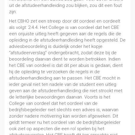
uit de afstudeerhandleiding zou blijken, zou dit een fout
zijn.
Het CBHO zet een streep door dit oordeel en oordeelt
als volgt: 2.4.4. Het College is van oordeel dat het CBE
een onjuiste uitleg heeft gegeven aan de regels die de
opleiding in de afstudeerhandleiding heeft opgesteld. De
adviesbeoordeling is duidelijk onder het kopje
“afstudeerverslag” ondergebracht, zodat deze bij de
beoordeling daarvan dient te worden betrokken. Indien
het CBE van oordeel is dat dit per abuis is gedaan, dient
hij de opleiding te verzoeken de regels in de
afstudeerhandleiding aan te passen. Het CBE mocht in
ieder geval niet ten nadele van de student een uitleg
geven aan de afstudeerhandleiding die niet strookt met
de letterlijke bewoordingen daarvan. Voorts is het
Schorsing en verwijdering
College van oordeel dat het oordeel van de
bedrijfsbegeleider niet slechts een advies is, waarvan
MBO / HBO / WO
zonder nadere motivering kan worden afgeweken. Dit
geldt temeer nu het oordeel van de bedrijfsbegeleider
ook ziet op aspecten die een rol spelen bij het