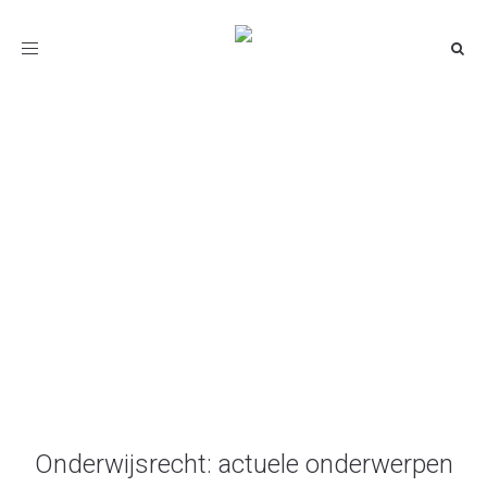
Toggle
navigation
beoordeling
Onderwijsrecht.nl
/
beoordeling
Onderwijsrecht: actuele onderwerpen